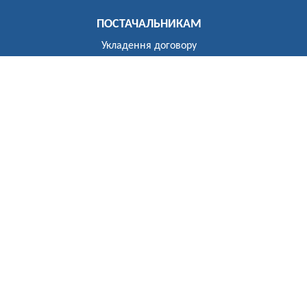
ПОСТАЧАЛЬНИКАМ
Укладення договору
Реєстр постачальників
ПОБУТОВИМ СПОЖИВАЧАМ
Розгляд звернень
Укладення договору
Приєднання до електричних мереж
Рекомендації щодо засобів обліку
Електроопалення
Перехід на тарифи, диференційовані за періодами часу
(зонний облік електроенергії)
Власникам установок генерації та зберігання
Відключення
До відома