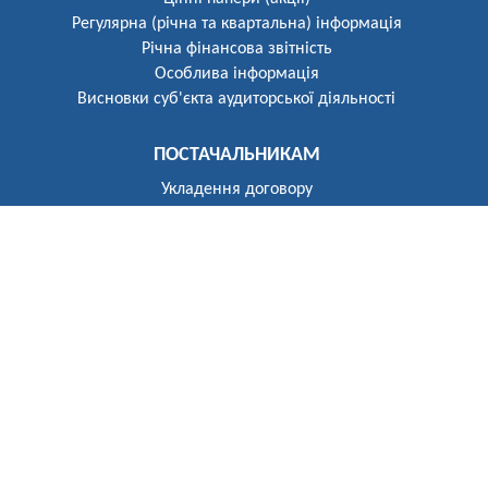
Регулярна (річна та квартальна) інформація
Річна фінансова звітність
Особлива інформація
Висновки суб'єкта аудиторської діяльності
ПОСТАЧАЛЬНИКАМ
Укладення договору
Реєстр постачальників
ПОБУТОВИМ СПОЖИВАЧАМ
Розгляд звернень
Укладення договору
Приєднання до електричних мереж
Рекомендації щодо засобів обліку
Електроопалення
Перехід на тарифи, диференційовані за періодами часу
(зонний облік електроенергії)
Власникам установок генерації та зберігання