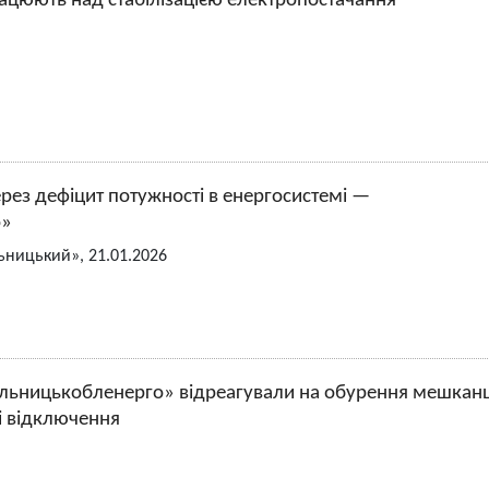
рацюють над стабілізацією електропостачання
рез дефіцит потужності в енергосистемі —
о»
ьницький», 21.01.2026
мельницькобленерго» відреагували на обурення мешканц
і відключення