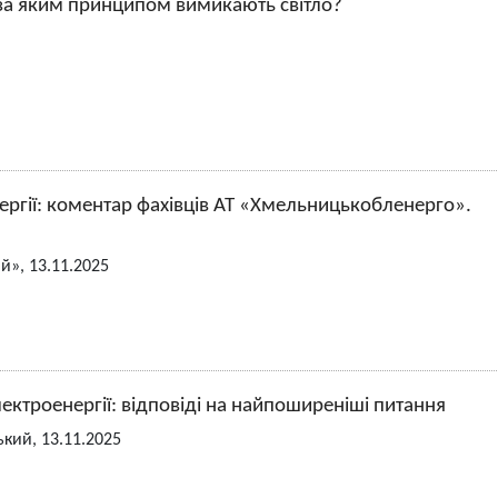
і за яким принципом вимикають світло?
ргії: коментар фахівців АТ «Хмельницькобленерго».
й», 13.11.2025
ектроенергії: відповіді на найпоширеніші питання
кий, 13.11.2025