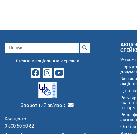
АКЦІО
СТЕЙК
Установ
Стежте в соціальних мережах
Нормат
докуме
Загальн
акціоне
Цінні па
Регуляр
квартал
Зворотний зв'язок
інформ
Річна ф
Кол-центр
звітніст
0 800 50 50 62
Особли
Висновк
Для повідомлень про аварійні ситуації