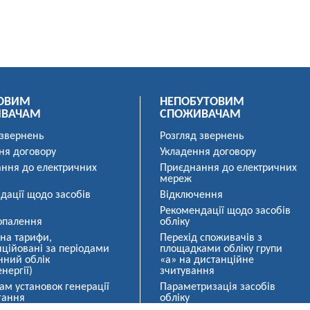
ОВИМ
НЕПОБУТОВИМ
ИВАЧАМ
СПОЖИВАЧАМ
 звернень
Розгляд звернень
ня договору
Укладення договору
ння до електричних
Приєднання до електричних
мереж
дації щодо засобів
Відключення
Рекомендації щодо засобів
опалення
обліку
 на тарифи,
Перехід споживачів з
ційовані за періодами
площадками обліку групи
нний облік
«а» на дистанційне
нергії)
зчитування
ам установок генерації
Параметризація засобів
гання
обліку