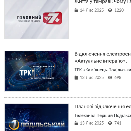
Життя у темряві: чому 
14 Лис 2025
1220
Відключення електроене
«Актуальне інтерв’ю».
ТРК «Кам’янець-Подільськи
13 Лис 2025
698
Планові відключення ел
Телеканал Перший Подільсь
13 Лис 2025
741