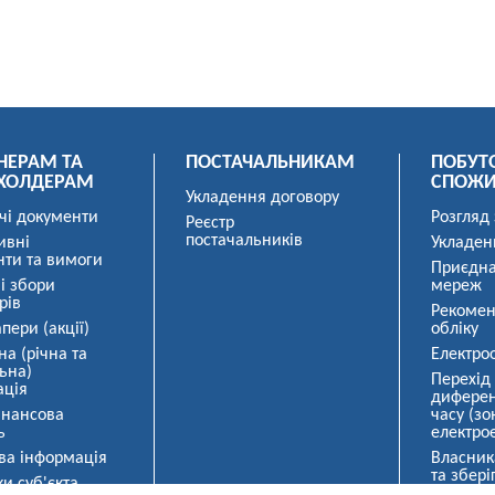
НЕРАМ ТА
ПОСТАЧАЛЬНИКАМ
ПОБУТ
ХОЛДЕРАМ
СПОЖ
Укладення договору
чі документи
Розгляд
Реєстр
постачальників
ивні
Укладен
нти та вимоги
Приєдна
і збори
мереж
рів
Рекомен
пери (акції)
обліку
на (річна та
Електро
ьна)
Перехід
ація
диферен
інансова
часу (зо
ь
електрое
ва інформація
Власник
та збері
и суб'єкта