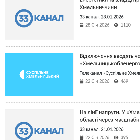
Енергетики та владці п
Хмельниччини
33 канал, 28.01.2026
28 Січ 2026
1110
Відключення вводять че
«Хмельницькобленерг
Телеканал «Суспільне Хмел
22 Січ 2026
469
На лінії напруги. У «Х
області через масштабн
33 канал, 21.01.2026
22 Січ 2026
395