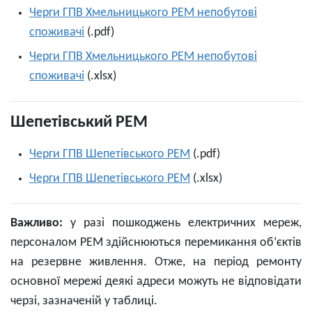
Черги ГПВ Хмельницького РЕМ непобутові
споживачі
(.pdf)
Черги ГПВ Хмельницького РЕМ непобутові
споживачі
(.xlsx)
Шепетівський РЕМ
Черги ГПВ Шепетівського РЕМ
(.pdf)
Черги ГПВ Шепетівського РЕМ
(.xlsx)
Важливо:
у разі пошкоджень електричних мереж,
персоналом РЕМ здійснюються перемикання об’єктів
на резервне живлення. Отже, на період ремонту
основної мережі деякі адреси можуть не відповідати
черзі, зазначеній у таблиці.