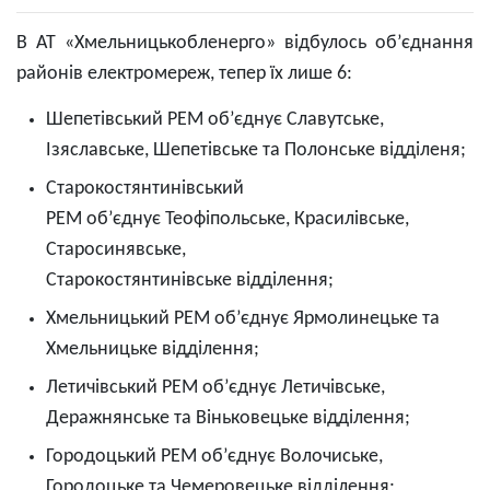
В АТ «Хмельницькобленерго» відбулось об’єднання
районів електромереж, тепер їх лише 6:
Шепетівський РЕМ об’єднує Славутське,
Ізяславське, Шепетівське та Полонське відділеня;
Старокостянтинівський
РЕМ об’єднує Теофіпольське, Красилівське,
Старосинявське,
Старокостянтинівське відділення;
Хмельницький РЕМ об’єднує Ярмолинецьке та
Хмельницьке відділення;
Летичівський РЕМ об’єднує Летичівське,
Деражнянське та Віньковецьке відділення;
Городоцький РЕМ об’єднує Волочиське,
Городоцьке та Чемеровецьке відділення;