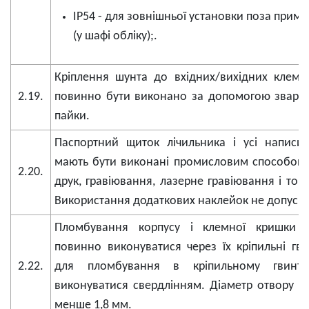
IP54 - для зовнішньої установки поза прим
(у шафі обліку);.
Кріплення шунта до вхідних/вихідних клем 
2.19.
повинно бути виконано за допомогою зварю
пайки.
Паспортний щиток лічильника і усі написи
мають бути виконані промисловим способом 
2.20.
друк, гравіювання, лазерне гравіювання і тому
Використання додаткових наклейок не допуска
Пломбування корпусу і клемної кришки л
повинно виконуватися через їх кріпильні гви
2.22.
для пломбування в кріпильному гвинті
виконуватися свердлінням. Діаметр отвору м
менше 1,8 мм.