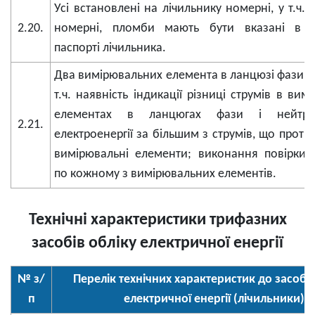
Усі встановлені на лічильнику номерні, у т.ч.
2.20.
номерні, пломби мають бути вказані в т
паспорті лічильника.
Два вимірювальних елемента в ланцюзі фази і н
т.ч. наявність індикації різниці струмів в ви
елементах в ланцюгах фази і нейтрал
2.21.
електроенергії за більшим з струмів, що проті
вимірювальні елементи; виконання повірки 
по кожному з вимірювальних елементів.
Технічні характеристики трифазних
засобів обліку електричної енергії
№ з/
Перелік технічних характеристик до засобів
п
електричної енергії (лічильники)