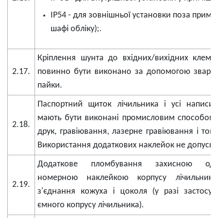
IP54 - для зовнішньої установки поза примі
шафі обліку);.
Кріплення шунта до вхідних/вихідних клем 
2.17.
повинно бути виконано за допомогою зварю
пайки.
Паспортний щиток лічильника і усі написи
мають бути виконані промисловим способом 
2.18.
друк, гравіювання, лазерне гравіювання і тому
Використання додаткових наклейок не допуска
Додаткове пломбування захисною одн
номерною наклейкою корпусу лічильник
2.19.
з'єднання кожуха і цоколя (у разі застосу
ємного копрусу лічильника).