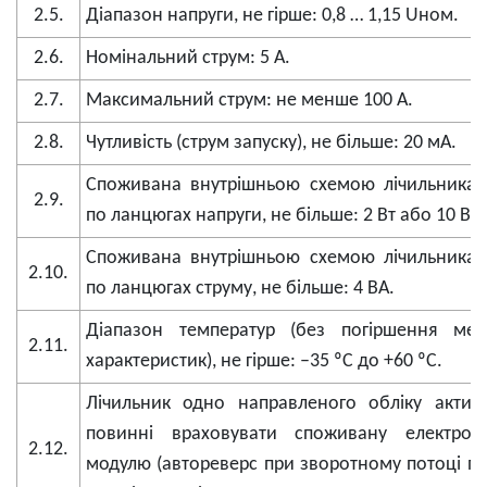
2.5.
Діапазон напруги, не гірше: 0,8 … 1,15 Uном.
2.6.
Номінальний струм: 5 А.
2.7.
Максимальний струм: не менше 100 А.
2.8.
Чутливість (струм запуску), не більше: 20 мА.
Споживана внутрішньою схемою лічильника п
2.9.
по ланцюгах напруги, не більше: 2 Вт або 10 ВА.
Споживана внутрішньою схемою лічильника п
2.10.
по ланцюгах струму, не більше: 4 ВА.
Діапазон температур (без погіршення метр
2.11.
характеристик), не гірше: –35 ºС до +60 ºС.
Лічильник одно направленого обліку активн
повинні враховувати споживану електрое
2.12.
модулю (автореверс при зворотному потоці пот