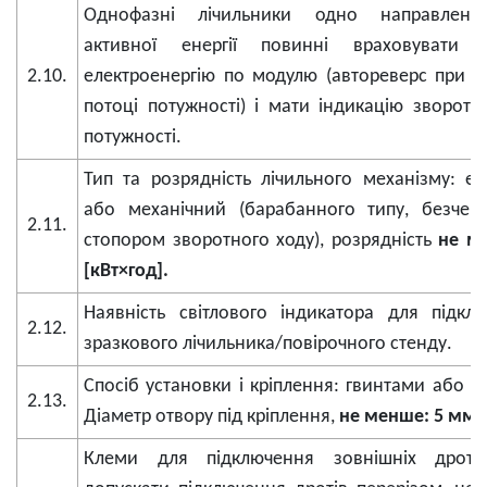
Однофазні лічильники одно направлено
активної енергії повинні враховувати 
2.10.
електроенергію по модулю (автореверс при 
потоці потужності) і мати індикацію зворотн
потужності.
Тип та розрядність лічильного механізму: е
або механічний (барабанного типу, безчерв
2.11.
стопором зворотного ходу), розрядність
не м
[кВт×год].
Наявність світлового індикатора для підкл
2.12.
зразкового лічильника/повірочного стенду.
Спосіб установки і кріплення: гвинтами або с
2.13.
Діаметр отвору під кріплення,
не менше:
5 мм.
Клеми для підключення зовнішніх дроті