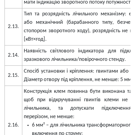
мати індикацію зворотного потоку потужності.
Тип та розрядність лічильного механізму: е
або механічний (барабанного типу, безчерв
2.13.
стопором зворотного ходу), розрядність не м
[кВт×год].
Наявність світлового індикатора для підкл
2.14.
зразкового лічильника/повірочного стенду.
Спосіб установки і кріплення: гвинтами або с
2.15.
Діаметр отвору під кріплення, не менше: 5 мм.
Конструкція клем повинна бути виконана та
щоб при відкручуванні гвинтів клеми не в
лічильника, та допускати підключення
перерізом, не менше:
2.16.
6 мм² – для лічильника трансформаторного
включення по струму;