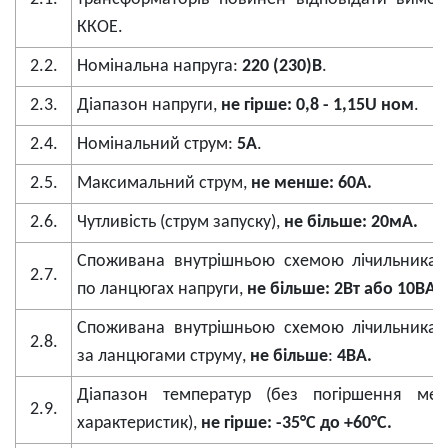
ККОЕ.
2.2.
Номінальна напруга:
220 (230)В
.
2.3.
Діапазон напруги,
не гірше:
0,8 - 1,15U ном
.
2.4.
Номінальний струм:
5А
.
2.5.
Максимальний струм,
не менше:
60А.
2.6.
Чутливість (струм запуску),
не більше:
20мА.
Споживана внутрішньою схемою лічильника п
2.7.
по ланцюгах напруги,
не більше:
2Вт або 10ВА.
Споживана внутрішньою схемою лічильника п
2.8.
за ланцюгами струму,
не більше
:
4ВА.
Діапазон температур (без погіршення метр
2.9.
характеристик),
не гірше:
-35°С до +60°С.