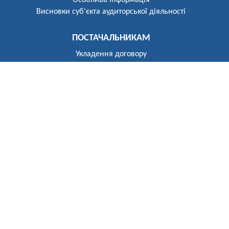
Особлива інформація
Висновки суб'єкта аудиторської діяльності
ПОСТАЧАЛЬНИКАМ
Укладення договору
Реєстр постачальників
ПОБУТОВИМ СПОЖИВАЧАМ
Розгляд звернень
Укладення договору
Приєднання до електричних мереж
Рекомендації щодо засобів обліку
Електроопалення
Перехід на тарифи, диференційовані за періодами часу
(зонний облік електроенергії)
Власникам установок генерації та зберігання
Відключення
До відома