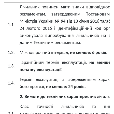
Лічильник повинен мати знаки відповідності
регламентам, затвердженим Постановами
Міністрів України
№ 94
від 13 січня 2016 та/аб
1.1.
24 лютого 2016 і ідентифікаційний код органі
виконувала випробування лічильників на від
даним Технічним регламентам.
1.2.
Міжповірочний інтервал,
не менше:
6 років
.
Гарантійний термін експлуатації,
не менше: 
1.3.
початку експлуатації.
Термін експлуатації зі збереженням характ
1.4.
його протязі,
не менше: 24 років.
2. Вимоги до технічних характеристик лічильни
Клас точності лічильників та вимір
2.1.
трансформаторів повинен відповідати вимог