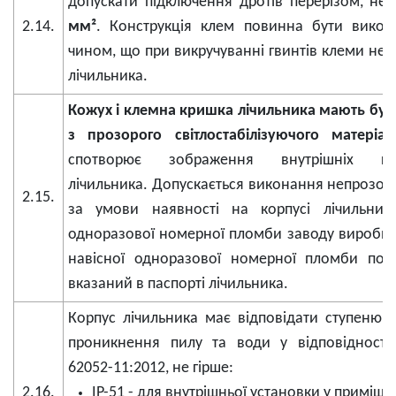
допускати підключення дротів перерізом, н
2.14.
мм²
. Конструкція клем повинна бути викон
чином, що при викручуванні гвинтів клеми не 
лічильника.
Кожух і клемна кришка лічильника мають бут
з прозорого світлостабілізуючого матеріал
спотворює зображення внутрішніх ком
лічильника. Допускається виконання непрозор
2.15.
за умови наявності на корпусі лічильника
одноразової номерної пломби заводу виробн
навісної одноразової номерної пломби пов
вказаний в паспорті лічильника.
Корпус лічильника має відповідати ступеню з
проникнення пилу та води у відповідності
62052-11:2012, не гірше:
2.16.
IP-51 - для внутрішньої установки у приміще