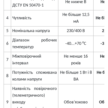
Не нижче В
Не 
ДСТУ EN 50470-1
Не більше 12,5
4
Чутливість
Не бі
мА
5
Номінальна напруга
230/400 В
22
Діапазон робочих
о
6
-40...+70
С
-35
температур
Міжповірочний
Не менше 16
Не 
7
інтервал
років
Потужність споживана
Не більше 1 Вт і 8
Не біл
8
колами напруги
ВА
Наявність повірочного
(телеметричного)
9
виходу
Обов’язково
Обов