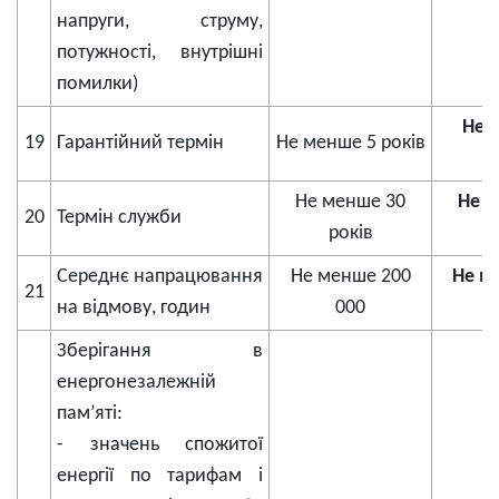
напруги, струму,
потужності, внутрішні
помилки)
Не 
19
Гарантійний термін
Не менше 5 років
Не менше 30
Не м
20
Термін служби
років
Середнє напрацювання
Не менше 200
Не м
21
на відмову, годин
000
Зберігання в
енергонезалежній
пам’яті:
- значень спожитої
енергії по тарифам і