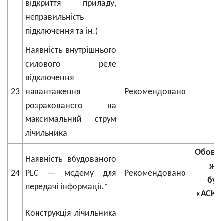
відкриття приладу,
неправильність
підключення та ін.)
Наявність внутрішнього
силового реле
відключення
23
навантаження
Рекомендовано
розрахованого на
максимальний струм
лічильника
Обов’я
Наявність вбудованого
жи
24
РLС — модему для
Рекомендовано
буд
передачі інформації.*
«АСКО
Конструкція лічильника