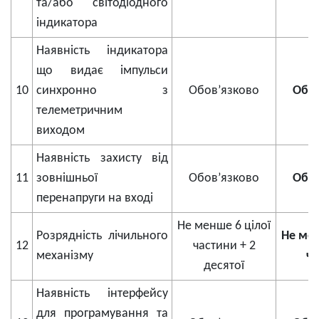
та/або світодіодного
індикатора
Наявність індикатора
що видає імпульси
10
синхронно з
Обов’язково
Обов
телеметричним
виходом
Наявність захисту від
11
зовнішньої
Обов’язково
Обов
перенапруги на вході
Не менше 6 цілої
Розрядність лічильного
Не мен
12
частини + 2
механізму
ча
десятої
Наявність інтерфейсу
для програмування та