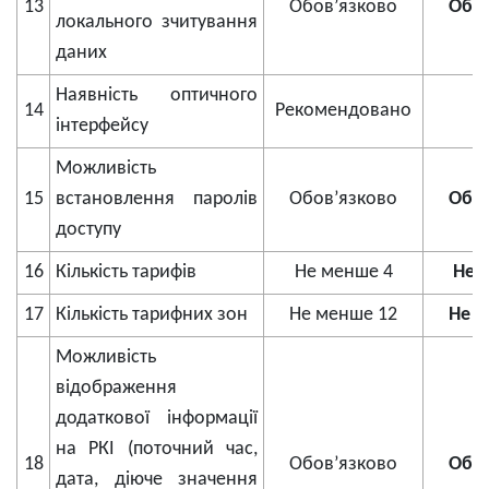
13
Обов’язково
Обов
локального зчитування
даних
Наявність оптичного
14
Рекомендовано
інтерфейсу
Можливість
15
встановлення паролів
Обов’язково
Обов
доступу
16
Кількість тарифів
Не менше 4
Не 
17
Кількість тарифних зон
Не менше 12
Не м
Можливість
відображення
додаткової інформації
на РКІ (поточний час,
18
Обов’язково
Обов
дата, діюче значення