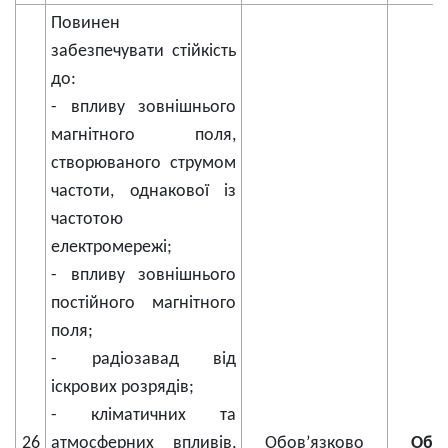
Повинен
забезпечувати стійкість
до:
- впливу зовнішнього
магнітного поля,
створюваного струмом
частоти, однакової із
частотою
електромережі;
- впливу зовнішнього
постійного магнітного
поля;
- радіозавад від
іскрових розрядів;
- кліматичних та
26
атмосферних впливів,
Обов’язково
Обов