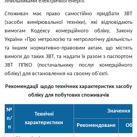
лічильниками електричної енергії.
Споживач має право самостійно придбати ЗВТ
(засоби вимірювальної техніки), які відповідають
вимогам Кодексу комерційного обліку, Закону
України «Про метрологію та метрологічну діяльність»
та іншим нормативно-правовим актам, що містять
вимоги до таких ЗВТ, та надати їх разом з паспортом
ЗВТ ППКО (постачальнику послуг комерційного
обліку) для встановлення на своєму об'єкті.
Рекомендації щодо технічних характеристик засобу
обліку для побутових споживачів
№
Значення
Технічні
п/
характеристики
Рекомендоване
Обов
п