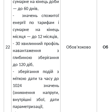
сумарне на кінець доби
— до 60 днів,
- значень спожитої
енергії по тарифам і
сумарне на кінець
місяця — до 12 місяців,
- 30 хвилинний профіль
22
Обов’язково
Обов
навантаження з
глибиною зберігання
до 120 діб,
- зберігання подій з
міткою дати та часу до
1024 значень
(зникнення напруги,
внутрішні збої, дати
параметризації,