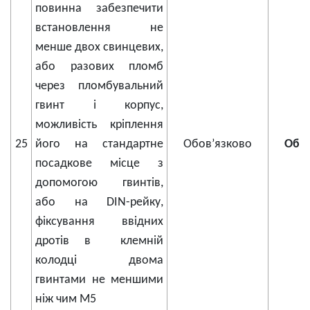
повинна забезпечити
встановлення не
менше двох свинцевих,
або разових пломб
через пломбувальний
гвинт і корпус,
можливість кріплення
25
його на стандартне
Обов’язково
Обов
посадкове місце з
допомогою гвинтів,
або на DIN-рейку,
фіксування ввідних
дротів в клемній
колодці двома
гвинтами не меншими
ніж чим М5