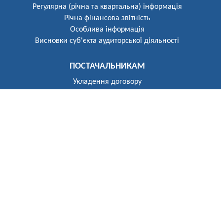
Регулярна (річна та квартальна) інформація
Річна фінансова звітність
Особлива інформація
Висновки суб'єкта аудиторської діяльності
ПОСТАЧАЛЬНИКАМ
Укладення договору
Реєстр постачальників
ПОБУТОВИМ СПОЖИВАЧАМ
Розгляд звернень
Укладення договору
Приєднання до електричних мереж
Рекомендації щодо засобів обліку
Електроопалення
Перехід на тарифи, диференційовані за періодами часу
(зонний облік електроенергії)
Власникам установок генерації та зберігання