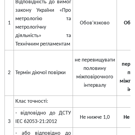
Відповідність до вимог
закону України «Про
метрологію та
1
Обов’язково
Обов
метрологічну
діяльність» та
Технічним регламентам
не перевищувати
пере
половину
2
Термін діючої повірки
по
міжповірочного
міжпо
інтервалу
ін
Клас точності:
- відповідно до ДСТУ
Не нижче 1,0
Не н
3
IEC 62053-21:2012
- або відповідно до