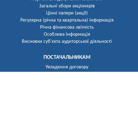
Загальні збори акціонерів
Цінні папери (акції)
Регулярна (річна та квартальна) інформація
Річна фінансова звітність
Особлива інформація
Висновки суб'єкта аудиторської діяльності
ПОСТАЧАЛЬНИКАМ
Укладення договору
Реєстр постачальників
ПОБУТОВИМ СПОЖИВАЧАМ
Розгляд звернень
Укладення договору
Приєднання до електричних мереж
Рекомендації щодо засобів обліку
Електроопалення
Перехід на тарифи, диференційовані за періодами часу