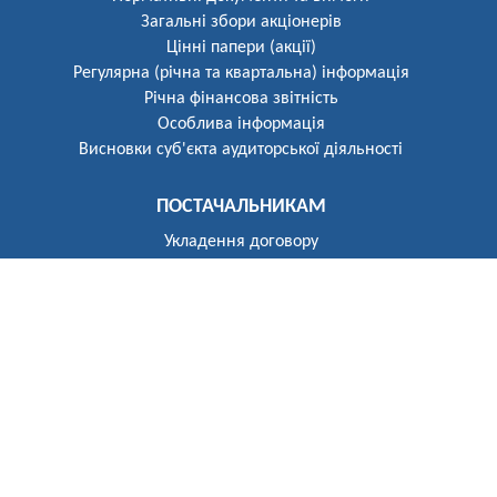
Загальні збори акціонерів
Цінні папери (акції)
Регулярна (річна та квартальна) інформація
Річна фінансова звітність
Особлива інформація
Висновки суб'єкта аудиторської діяльності
ПОСТАЧАЛЬНИКАМ
Укладення договору
Реєстр постачальників
ПОБУТОВИМ СПОЖИВАЧАМ
Розгляд звернень
Укладення договору
Приєднання до електричних мереж
Рекомендації щодо засобів обліку
Електроопалення
Перехід на тарифи, диференційовані за періодами часу