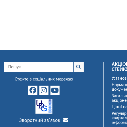
АКЦІО
СТЕЙК
Установ
Стежте в соціальних мережах
Нормат
докуме
Загальн
акціоне
Цінні па
Регуляр
квартал
Зворотний зв'язок
інформ