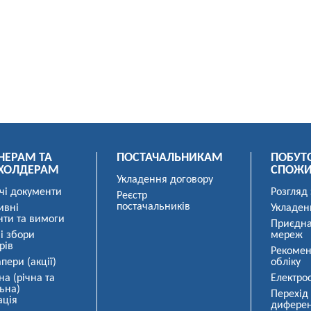
НЕРАМ ТА
ПОСТАЧАЛЬНИКАМ
ПОБУТ
ХОЛДЕРАМ
СПОЖ
Укладення договору
чі документи
Розгляд
Реєстр
постачальників
ивні
Укладен
нти та вимоги
Приєдна
і збори
мереж
рів
Рекомен
пери (акції)
обліку
на (річна та
Електро
ьна)
Перехід
ація
диферен