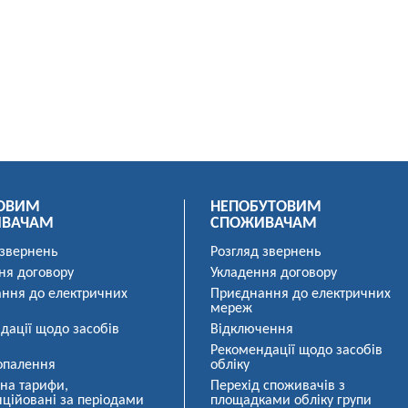
ОВИМ
НЕПОБУТОВИМ
ИВАЧАМ
СПОЖИВАЧАМ
 звернень
Розгляд звернень
ня договору
Укладення договору
ння до електричних
Приєднання до електричних
мереж
дації щодо засобів
Відключення
Рекомендації щодо засобів
опалення
обліку
 на тарифи,
Перехід споживачів з
ційовані за періодами
площадками обліку групи