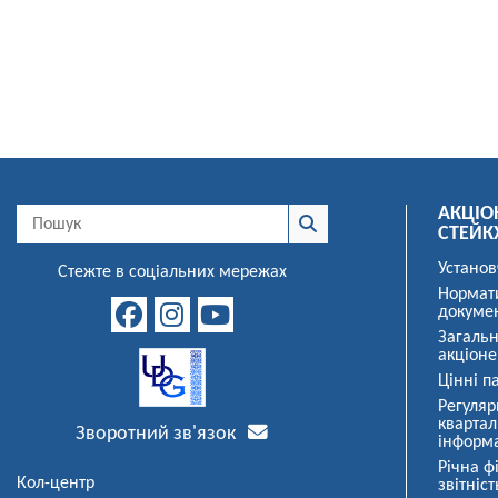
АКЦІО
СТЕЙК
Установ
Стежте в соціальних мережах
Нормат
докуме
Загальн
акціоне
Цінні па
Регуляр
квартал
Зворотний зв'язок
інформ
Річна ф
Кол-центр
звітніст