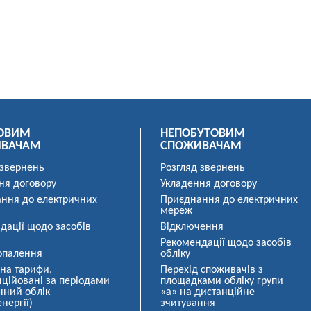
ОВИМ
НЕПОБУТОВИМ
ИВАЧАМ
СПОЖИВАЧАМ
 звернень
Розгляд звернень
ня договору
Укладення договору
ння до електричних
Приєднання до електричних
мереж
дації щодо засобів
Відключення
Рекомендації щодо засобів
опалення
обліку
 на тарифи,
Перехід споживачів з
ційовані за періодами
площадками обліку групи
нний облік
«а» на дистанційне
нергії)
зчитування