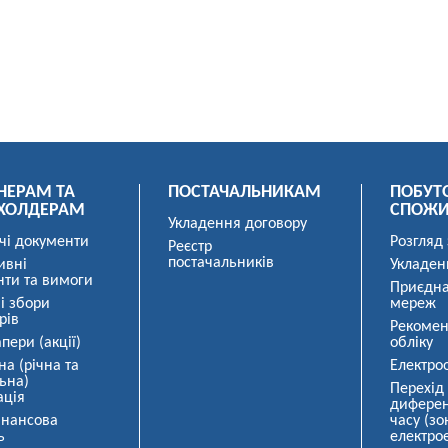
НЕРАМ ТА
ПОСТАЧАЛЬНИКАМ
ПОБУТ
ХОЛДЕРАМ
СПОЖ
Укладення договору
чі документи
Розгляд
Реєстр
постачальників
ивні
Укладен
нти та вимоги
Приєдна
і збори
мереж
рів
Рекомен
пери (акції)
обліку
на (річна та
Електро
ьна)
Перехід
ація
диферен
інансова
часу (зо
ь
електрое