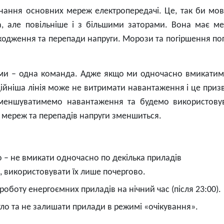
нання основних мереж електропередачі. Це, так би мов
а, але повільніше і з більшими заторами. Вона має м
шкодження та перепади напруги. Морози та погіршення по
вами – одна команда. Адже якщо ми одночасно вмикати
ійніша лінія може не витримати навантаження і це приз
о зменшуватимемо навантаження та будемо використову
 мереж та перепадів напруги зменшиться.
– не вмикати одночасно по декілька приладів
, використовувати їх лише почергово.
оботу енергоємних приладів на нічний час (після 23:00).
тло та не залишати прилади в режимі «очікування».