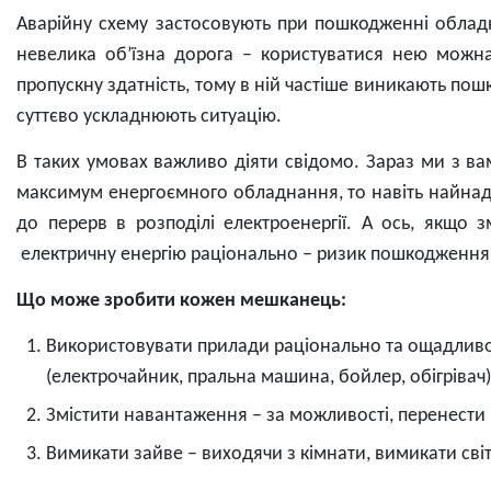
Аварійну схему застосовують при пошкодженні облад
невелика об’їзна дорога – користуватися нею можн
пропускну здатність, тому в ній частіше виникають по
суттєво ускладнюють ситуацію.
В таких умовах важливо діяти свідомо. Зараз ми з 
максимум енергоємного обладнання, то навіть найнад
до перерв в розподілі електроенергії. А ось, якщ
електричну енергію раціонально – ризик пошкодження
Що може зробити кожен мешканець:
Використовувати прилади раціонально та ощадливо 
(електрочайник, пральна машина, бойлер, обігрівач)
Змістити навантаження – за можливості, перенести р
Вимикати зайве – виходячи з кімнати, вимикати сві