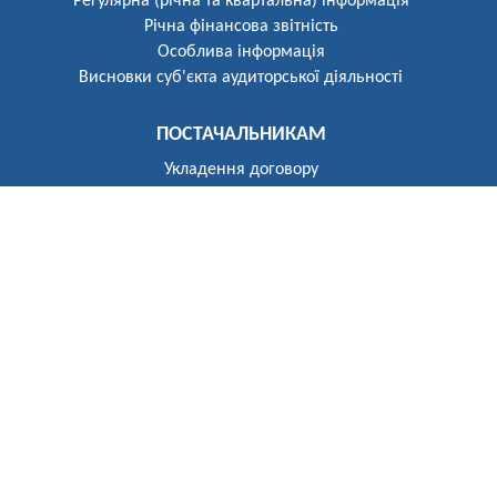
Регулярна (річна та квартальна) інформація
Річна фінансова звітність
Особлива інформація
Висновки суб'єкта аудиторської діяльності
ПОСТАЧАЛЬНИКАМ
Укладення договору
Реєстр постачальників
ПОБУТОВИМ СПОЖИВАЧАМ
Розгляд звернень
Укладення договору
Приєднання до електричних мереж
Рекомендації щодо засобів обліку
Електроопалення
Перехід на тарифи, диференційовані за періодами часу
(зонний облік електроенергії)
Власникам установок генерації та зберігання
Відключення