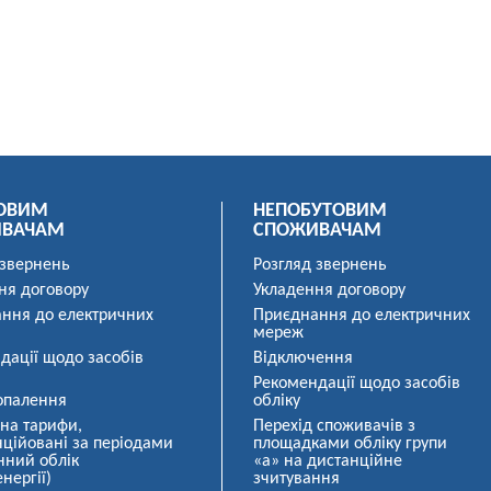
ОВИМ
НЕПОБУТОВИМ
ИВАЧАМ
СПОЖИВАЧАМ
 звернень
Розгляд звернень
ня договору
Укладення договору
ння до електричних
Приєднання до електричних
мереж
дації щодо засобів
Відключення
Рекомендації щодо засобів
опалення
обліку
 на тарифи,
Перехід споживачів з
ційовані за періодами
площадками обліку групи
нний облік
«а» на дистанційне
нергії)
зчитування