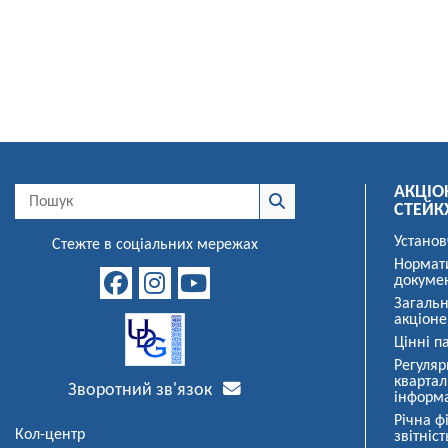
АКЦІО
СТЕЙК
Установ
Стежте в соціальних мережах
Нормат
докуме
Загальн
акціоне
Цінні па
Регуляр
квартал
Зворотний зв'язок
інформ
Річна ф
Кол-центр
звітніст