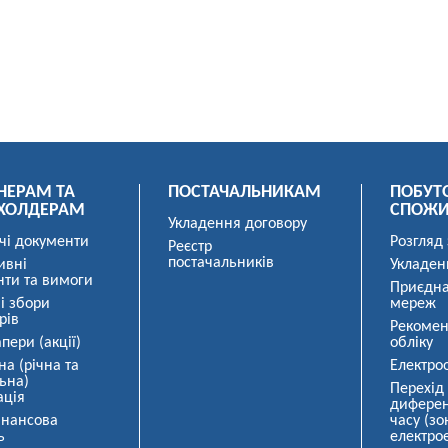
НЕРАМ ТА
ПОСТАЧАЛЬНИКАМ
ПОБУТ
ХОЛДЕРАМ
СПОЖ
Укладення договору
чі документи
Розгляд
Реєстр
постачальників
ивні
Укладен
нти та вимоги
Приєдна
і збори
мереж
рів
Рекомен
пери (акції)
обліку
на (річна та
Електро
ьна)
Перехід
ація
диферен
інансова
часу (зо
ь
електрое