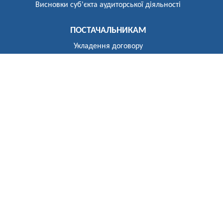
Висновки суб'єкта аудиторської діяльності
ПОСТАЧАЛЬНИКАМ
Укладення договору
Реєстр постачальників
ПОБУТОВИМ СПОЖИВАЧАМ
Розгляд звернень
Укладення договору
Приєднання до електричних мереж
Рекомендації щодо засобів обліку
Електроопалення
Перехід на тарифи, диференційовані за періодами часу
(зонний облік електроенергії)
Власникам установок генерації та зберігання
Відключення
До відома