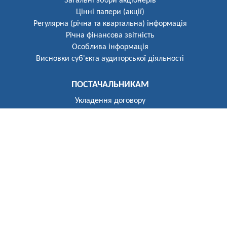
Загальні збори акціонерів
Цінні папери (акції)
Регулярна (річна та квартальна) інформація
Річна фінансова звітність
Особлива інформація
Висновки суб'єкта аудиторської діяльності
ПОСТАЧАЛЬНИКАМ
Укладення договору
Реєстр постачальників
ПОБУТОВИМ СПОЖИВАЧАМ
Розгляд звернень
Укладення договору
Приєднання до електричних мереж
Рекомендації щодо засобів обліку
Електроопалення
Перехід на тарифи, диференційовані за періодами часу
(зонний облік електроенергії)