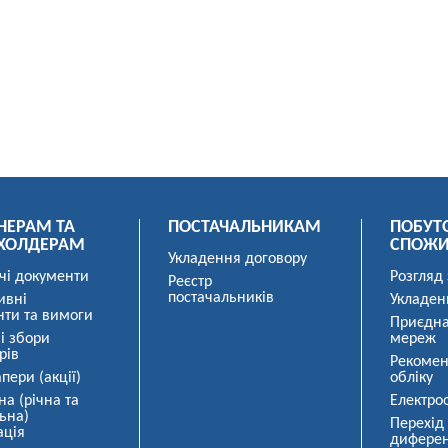
НЕРАМ ТА
ПОСТАЧАЛЬНИКАМ
ПОБУТ
ХОЛДЕРАМ
СПОЖ
Укладення договору
чі документи
Розгляд
Реєстр
постачальників
ивні
Укладен
нти та вимоги
Приєдна
і збори
мереж
рів
Рекомен
пери (акції)
обліку
на (річна та
Електро
ьна)
Перехід
ація
диферен