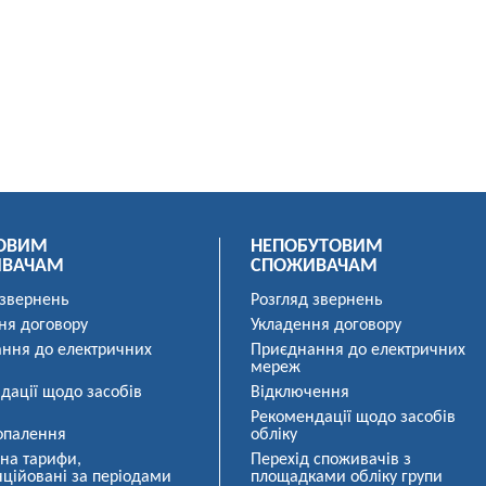
ОВИМ
НЕПОБУТОВИМ
ИВАЧАМ
СПОЖИВАЧАМ
 звернень
Розгляд звернень
ня договору
Укладення договору
ння до електричних
Приєднання до електричних
мереж
дації щодо засобів
Відключення
Рекомендації щодо засобів
опалення
обліку
 на тарифи,
Перехід споживачів з
ційовані за періодами
площадками обліку групи