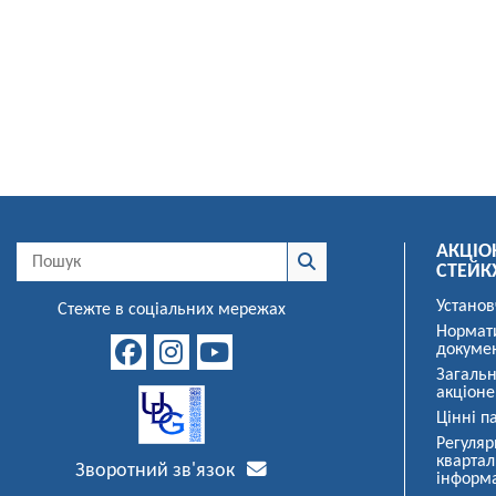
АКЦІО
СТЕЙК
Установ
Стежте в соціальних мережах
Нормат
докуме
Загальн
акціоне
Цінні па
Регуляр
квартал
Зворотний зв'язок
інформ