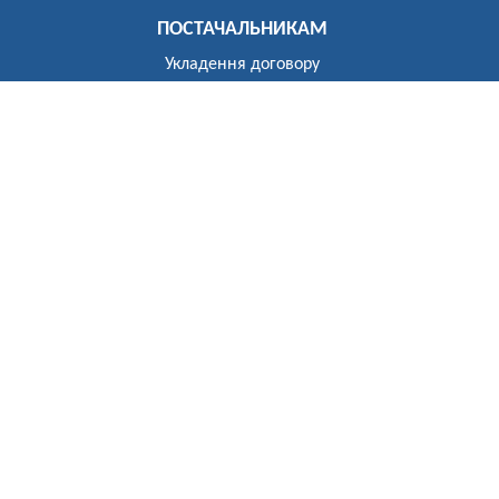
ПОСТАЧАЛЬНИКАМ
Укладення договору
Реєстр постачальників
ПОБУТОВИМ СПОЖИВАЧАМ
Розгляд звернень
Укладення договору
Приєднання до електричних мереж
Рекомендації щодо засобів обліку
Електроопалення
Перехід на тарифи, диференційовані за періодами часу
(зонний облік електроенергії)
Власникам установок генерації та зберігання
Відключення
До відома