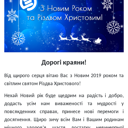
Дорогі краяни!
Від щирого серця вітаю Вас з Новим 2019 роком та
світлим святом Різдва Христового!
Нехай Новий рік буде щедрим на радість і добро,
додасть усім нам виваженості та мудрості у
повсякденних справах, принесе нові перемоги і
досягнення. Щиро зичу всім Вам і Вашим родинам
міцного здоров’я, щастя, достатку, невичерпної