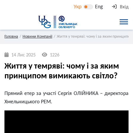
Укр
Eng
Вхід
Головна
Новини Компанії
Життя у темряві: чому і за яким принципо
14 Лис 2025
1226
Життя у темряві: чому і за яким
принципом вимикають світло?
Прямий етер за участі Сергія ОЛІЙНИКА – директора
Хмельницького РЕМ.