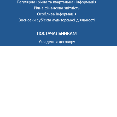
Регулярна (річна та квартальна) інформація
Річна фінансова звітність
Особлива інформація
Висновки суб'єкта аудиторської діяльності
ПОСТАЧАЛЬНИКАМ
Укладення договору
Реєстр постачальників
ПОБУТОВИМ СПОЖИВАЧАМ
Розгляд звернень
Укладення договору
Приєднання до електричних мереж
Рекомендації щодо засобів обліку
Електроопалення
Перехід на тарифи, диференційовані за періодами часу
(зонний облік електроенергії)
Власникам установок генерації та зберігання
Відключення