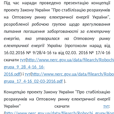
Під час наради проведено презентацію концепції
проекту Закону України "Про стабілізацію розрахунків
на Оптовому ринку електричної енергії України",
розробленої
робочою групою щодо врегулювання
питання погашення заборгованості за електричну
енергію, яка утворилася на Оптовому ринку
електричної енергії України
(протоколи нарад від
16.02.2016 № 9/28/4-16 та від 02.03. 2016 № 17/4-16
скачати
тут
(
http://www.nerc.gov.ua/data/filearch/Roboch
grupa_9_28_4-16_16-
2016.pdf
) і
тут
(
http://www.nerc.gov.ua/data/filearch/Robo
grupa_17_4-16_02-03-2016.pdf
).
Концепцію проекту Закону України "Про стабілізацію
розрахунків на Оптовому ринку електричної енергії
України" скачати
тут
:
(
http://www.nerc.gov.ua/data/filearch/Robochi_grupy/Ko