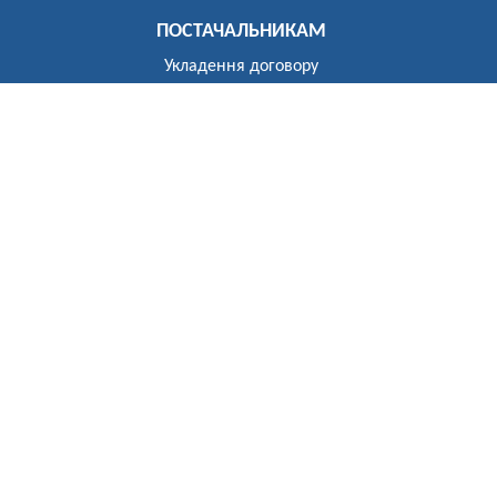
ПОСТАЧАЛЬНИКАМ
Укладення договору
Реєстр постачальників
ПОБУТОВИМ СПОЖИВАЧАМ
Розгляд звернень
Укладення договору
Приєднання до електричних мереж
Рекомендації щодо засобів обліку
Електроопалення
Перехід на тарифи, диференційовані за періодами часу
(зонний облік електроенергії)
Власникам установок генерації та зберігання
Відключення
До відома