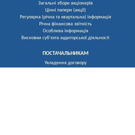
Загальні збори акціонерів
Цінні папери (акції)
Регулярна (річна та квартальна) інформація
Річна фінансова звітність
Особлива інформація
Висновки суб'єкта аудиторської діяльності
ПОСТАЧАЛЬНИКАМ
Укладення договору
Реєстр постачальників
ПОБУТОВИМ СПОЖИВАЧАМ
Розгляд звернень
Укладення договору
Приєднання до електричних мереж
Рекомендації щодо засобів обліку
Електроопалення
Перехід на тарифи, диференційовані за періодами часу
(зонний облік електроенергії)