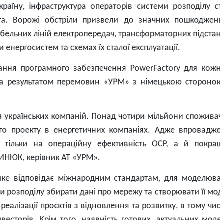
раїну, інфраструктура операторів системи розподілу с
га. Ворожі обстріли призвели до значних пошкоджен
бельних ліній електропередач, трансформаторних підстан
енергосистем та схемах їх сталої експлуатації.
тання програмного забезпечення PowerFactory для кожн
за результатом перемовин «УРМ» з німецькою стороно
 українських компаній. Понад чотири мільйони споживач
ого проекту в енергетичних компаніях. Адже впровадж
 тільки на операційну ефективність ОСР, а й покра
ТИНЮК, керівник АТ «УРМ».
 яке відповідає міжнародним стандартам, для моделюв
и розподілу збирати дані про мережу та створювати її мо
еалізації проєктів з відновлення та розвитку, в тому числ
весторів. Крім того, наявність готових, актуальних мод