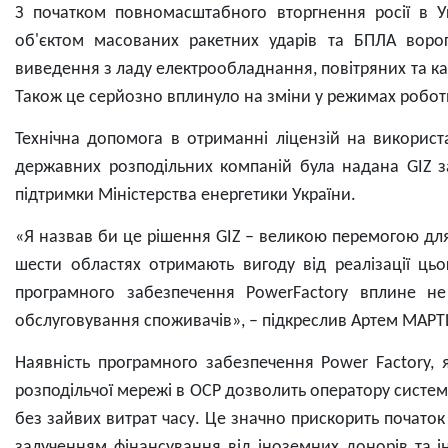
З початком повномасштабного вторгнення росії в Ук
об'єктом масованих ракетних ударів та БПЛА воро
виведення з ладу електрообладнання, повітряних та ка
Також це серйозно вплинуло на зміни у режимах роботи 
Технічна допомога в отриманні ліцензій на викорис
державних розподільних компаній була надана GIZ 
підтримки Міністерства енергетики України.
«Я назвав би це рішення GIZ – великою перемогою для
шести областях отримають вигоду від реалізації ць
програмного забезпечення PowerFactory вплине не
обслуговування споживачів», – підкреслив Артем МАР
Наявність програмного забезпечення Power Factory,
розподільчої мережі в ОСР дозволить оператору систем
без зайвих витрат часу. Це значно прискорить початок р
залученням фінансування від іноземних донорів та ін