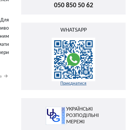
050 850 50 62
 Для
ливо
WHATSAPP
мним
мати
нери
на
Приєднатися
УКРАЇНСЬКІ
РОЗПОДІЛЬНІ
МЕРЕЖІ