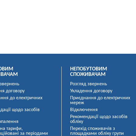
ОВИМ
НЕПОБУТОВИМ
ИВАЧАМ
СПОЖИВАЧАМ
 звернень
Розгляд звернень
ня договору
Укладення договору
ння до електричних
Приєднання до електричних
мереж
дації щодо засобів
Відключення
Рекомендації щодо засобів
опалення
обліку
 на тарифи,
Перехід споживачів з
ційовані за періодами
площадками обліку групи