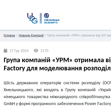
Головна
Новини Компанії
Група компаній «УРМ» отримала від GIZ п
17 Гру 2024
2170
Група компаній «УРМ» отримала ві
Factory для моделювання розподі
Шість державних операторів системи розподілу (ОСР
Хмельницького, які входять в Групу компаній «Украї
німецького товариства міжнародного співробітництва (D
GmbH у формі програмного забезпечення Power Factor