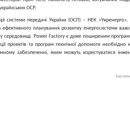
українських ОСР.
рі системи передачі України (ОСП) – НЕК «Укренерго».
та ефективного планування розвитку енергосистеми важ
у середовищі. Power Factory є дуже поширеним програ
ації проектів та програм технічної допомоги необхідно 
мному забезпеченні, яким можуть користуватися інже
Наступ