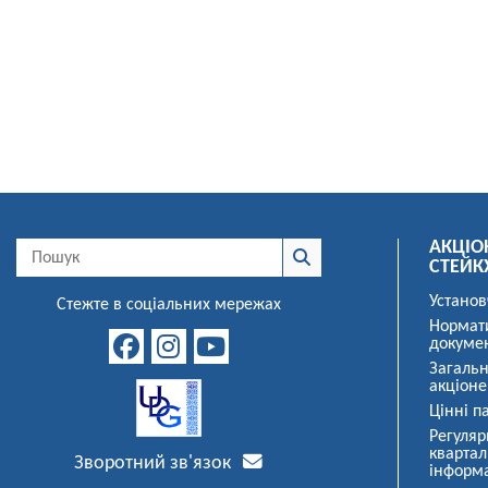
АКЦІО
СТЕЙК
Установ
Стежте в соціальних мережах
Нормат
докуме
Загальн
акціоне
Цінні па
Регуляр
квартал
Зворотний зв'язок
інформ