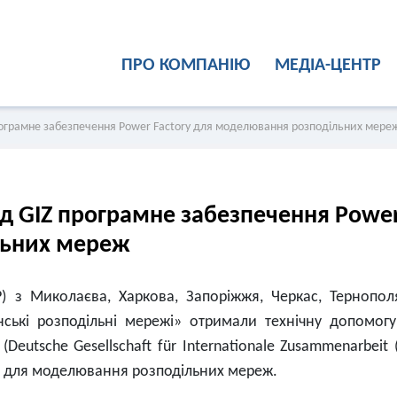
ПРО КОМПАНІЮ
МЕДІА-ЦЕНТР
рограмне забезпечення Power Factory для моделювання розподільних мере
д GIZ програмне забезпечення Powe
льних мереж
) з Миколаєва, Харкова, Запоріжжя, Черкас, Тернопол
нські розподільні мережі» отримали технічну допомогу
eutsche Gesellschaft für Internationale Zusammenarbeit (
y для моделювання розподільних мереж.