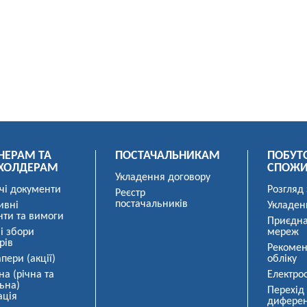
НЕРАМ ТА
ПОСТАЧАЛЬНИКАМ
ПОБУТ
ХОЛДЕРАМ
СПОЖ
Укладення договору
чі документи
Розгляд
Реєстр
постачальників
ивні
Укладен
нти та вимоги
Приєдна
і збори
мереж
рів
Рекомен
пери (акції)
обліку
на (річна та
Електро
ьна)
Перехід
ація
диферен