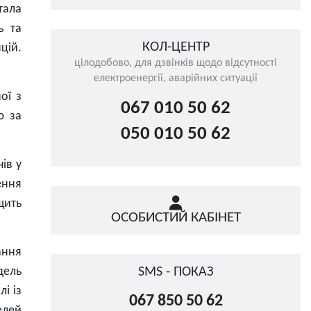
тала
ь та
КОЛ-ЦЕНТР
цій.
цілодобово, для дзвінків щодо відсутності
електроенергії, аварійних ситуації
ої з
067 010 50 62
ю за
050 010 50 62
ів у
ення
щить
ОСОБИСТИЙ КАБІНЕТ
ання
дель
SMS - ПОКАЗ
і із
067 850 50 62
елей