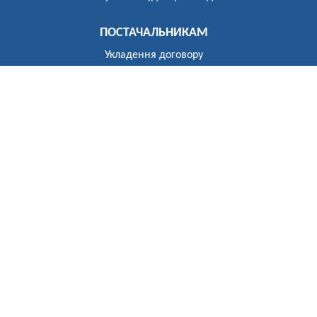
ПОСТАЧАЛЬНИКАМ
Укладення договору
Реєстр постачальників
ПОБУТОВИМ СПОЖИВАЧАМ
Розгляд звернень
Укладення договору
Приєднання до електричних мереж
Рекомендації щодо засобів обліку
Електроопалення
Перехід на тарифи, диференційовані за періодами часу
(зонний облік електроенергії)
Власникам установок генерації та зберігання
Відключення
До відома