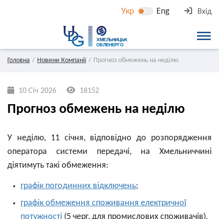
Укр
Eng
Вхід
Головна
Новини Компанії
Прогноз обмежень на неділю
10 Січ 2026
18152
Прогноз обмежень на неділю
У неділю, 11 січня, відповідно до розпорядження
оператора системи передачі, на Хмельниччині
діятимуть такі обмеження:
графік погодинних відключень
;
графік обмеження споживання електричної
потужності
(5 черг, для промислових споживачів).