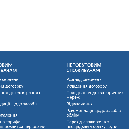
ОВИМ
НЕПОБУТОВИМ
ИВАЧАМ
СПОЖИВАЧАМ
 звернень
Розгляд звернень
ня договору
Укладення договору
ння до електричних
Приєднання до електричних
мереж
дації щодо засобів
Відключення
Рекомендації щодо засобів
опалення
обліку
 на тарифи,
Перехід споживачів з
ційовані за періодами
площадками обліку групи