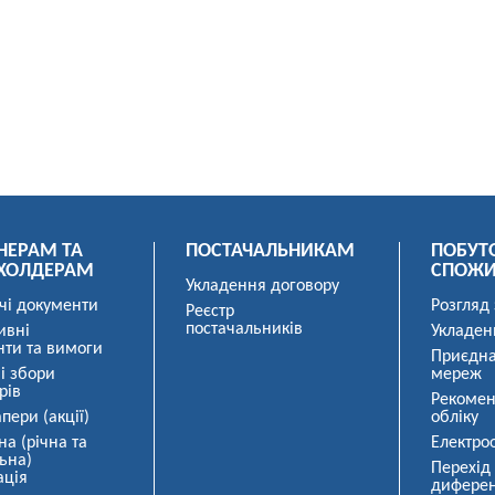
НЕРАМ ТА
ПОСТАЧАЛЬНИКАМ
ПОБУТ
ХОЛДЕРАМ
СПОЖ
Укладення договору
чі документи
Розгляд
Реєстр
постачальників
ивні
Укладен
нти та вимоги
Приєдна
і збори
мереж
рів
Рекомен
пери (акції)
обліку
на (річна та
Електро
ьна)
Перехід
ація
диферен