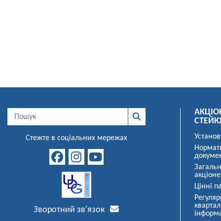
АКЦІО
СТЕЙК
Установ
Стежте в соціальних мережах
Нормат
докуме
Загальн
акціоне
Цінні па
Регуляр
квартал
Зворотний зв'язок
інформ