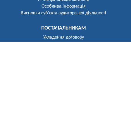
Особлива інформація
Висновки суб'єкта аудиторської діяльності
ПОСТАЧАЛЬНИКАМ
Укладення договору
Реєстр постачальників
ПОБУТОВИМ СПОЖИВАЧАМ
Розгляд звернень
Укладення договору
Приєднання до електричних мереж
Рекомендації щодо засобів обліку
Електроопалення
Перехід на тарифи, диференційовані за періодами часу
(зонний облік електроенергії)
Власникам установок генерації та зберігання
Відключення
До відома