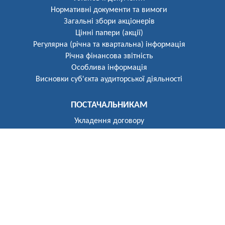
Нормативні документи та вимоги
Загальні збори акціонерів
Цінні папери (акції)
Регулярна (річна та квартальна) інформація
Річна фінансова звітність
Особлива інформація
Висновки суб'єкта аудиторської діяльності
ПОСТАЧАЛЬНИКАМ
Укладення договору
Реєстр постачальників
ПОБУТОВИМ СПОЖИВАЧАМ
Розгляд звернень
Укладення договору
Приєднання до електричних мереж
Рекомендації щодо засобів обліку
Електроопалення