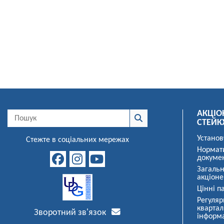
АКЦІО
СТЕЙК
Установ
Стежте в соціальних мережах
Нормат
докуме
Загальн
акціоне
Цінні па
Регуляр
квартал
Зворотний зв'язок
інформ