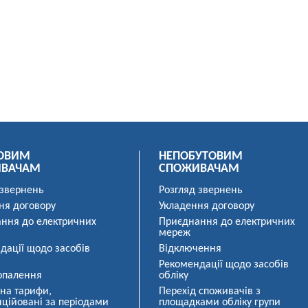
ОВИМ
НЕПОБУТОВИМ
ИВАЧАМ
СПОЖИВАЧАМ
 звернень
Розгляд звернень
ня договору
Укладення договору
ння до електричних
Приєднання до електричних
мереж
дації щодо засобів
Відключення
Рекомендації щодо засобів
опалення
обліку
 на тарифи,
Перехід споживачів з
ційовані за періодами
площадками обліку групи