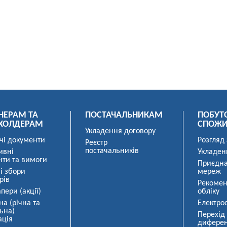
НЕРАМ ТА
ПОСТАЧАЛЬНИКАМ
ПОБУТ
ХОЛДЕРАМ
СПОЖ
Укладення договору
чі документи
Розгляд
Реєстр
постачальників
ивні
Укладен
нти та вимоги
Приєдна
і збори
мереж
рів
Рекомен
пери (акції)
обліку
на (річна та
Електро
ьна)
Перехід
ація
диферен