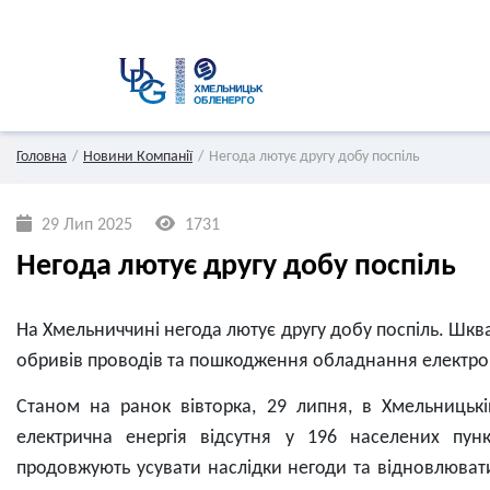
Головна
Новини Компанії
Негода лютує другу добу поспіль
29 Лип 2025
1731
Негода лютує другу добу поспіль
На Хмельниччині негода лютує другу добу поспіль. Шква
обривів проводів та пошкодження обладнання електр
Станом на ранок вівторка, 29 липня, в Хмельницькі
електрична енергія відсутня у 196 населених пун
продовжують усувати наслідки негоди та відновлювати 