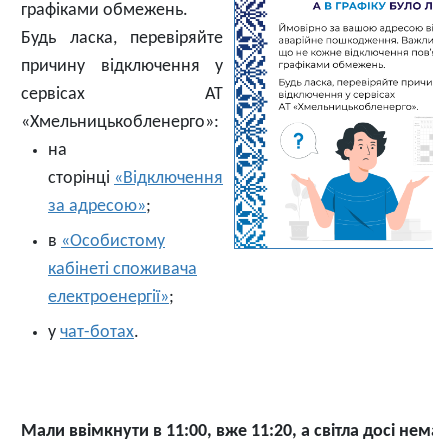
графіками обмежень.
Будь ласка, перевіряйте
причину відключення у
сервісах АТ
«Хмельницькобленерго»:
на
сторінці
«Відключення
за адресою»
;
в
«Особистому
кабінеті споживача
електроенергії»
;
у
чат-ботах
.
Мали ввімкнути в 11:00, вже 11:20, а світла досі немає