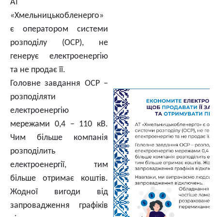
АТ
«Хмельницькобленерго»
є оператором системи
розподілу (ОСР), не
генерує електроенергію
та не продає її.
Головне завдання ОСР –
розподіляти
електроенергію
мережами 0,4 – 110 кВ.
Чим більше компанія
розподілить
електроенергії, тим
більше отримає коштів.
Жодної вигоди від
запровадження графіків